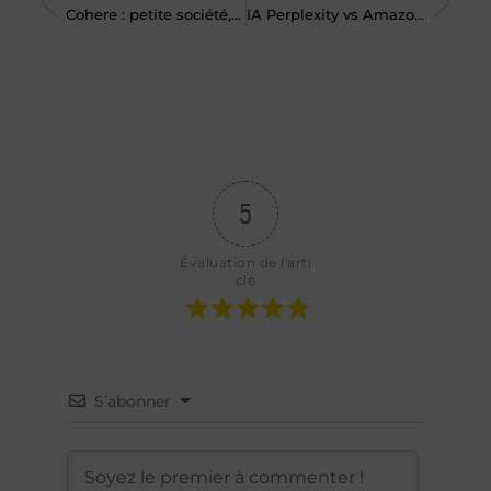
Cohere : petite société, grands défis face aux géants de l’IA ?
IA Perplexity vs Amazon : la guerre de l’IA pour faire vos courses à votre place est déclarée
5
Évaluation de l'arti
cle
S’abonner