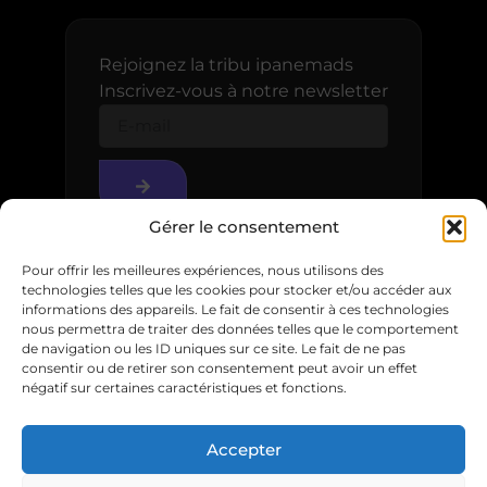
Rejoignez la tribu ipanemads
Inscrivez-vous à notre newsletter
Gérer le consentement
Pour offrir les meilleures expériences, nous utilisons des
technologies telles que les cookies pour stocker et/ou accéder aux
informations des appareils. Le fait de consentir à ces technologies
nous permettra de traiter des données telles que le comportement
de navigation ou les ID uniques sur ce site. Le fait de ne pas
consentir ou de retirer son consentement peut avoir un effet
© 2025
négatif sur certaines caractéristiques et fonctions.
Accepter
Mentions légales