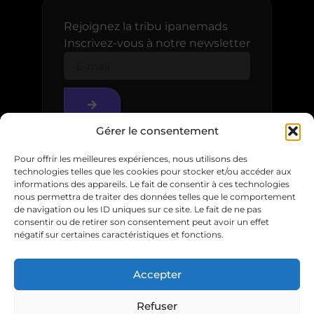
Rejoignez la tribu ipanemads
Inscrivez-vous à notre newsletter
Gérer le consentement
Pour offrir les meilleures expériences, nous utilisons des
technologies telles que les cookies pour stocker et/ou accéder aux
informations des appareils. Le fait de consentir à ces technologies
nous permettra de traiter des données telles que le comportement
de navigation ou les ID uniques sur ce site. Le fait de ne pas
consentir ou de retirer son consentement peut avoir un effet
négatif sur certaines caractéristiques et fonctions.
© 2025
Accepter
Mentions légales
Refuser