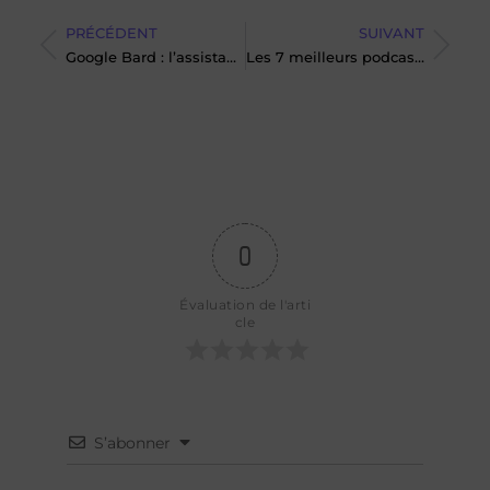
PRÉCÉDENT
SUIVANT
Google Bard : l’assistant IA conversationnel et créatif
Les 7 meilleurs podcasts sur l’IA
0
Évaluation de l'arti
cle
S’abonner