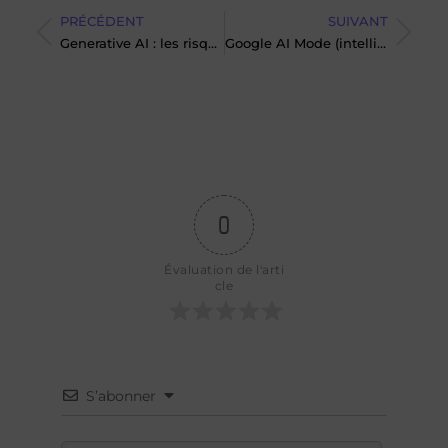
PRÉCÉDENT
SUIVANT
Generative AI : les risques, marché et déploiement
Google AI Mode (intelligence artificielle) : une nouvelle expérience de la recherche
0
Évaluation de l'arti
cle
S’abonner