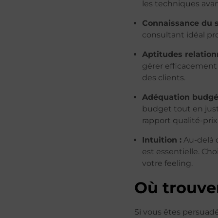
les techniques avan
Connaissance du s
consultant idéal pro
Aptitudes relationn
gérer efficacement 
des clients.
Adéquation budgét
budget tout en justi
rapport qualité-prix
Intuition :
Au-delà d
est essentielle. Ch
votre feeling.
Où trouver
Si vous êtes persuadé 