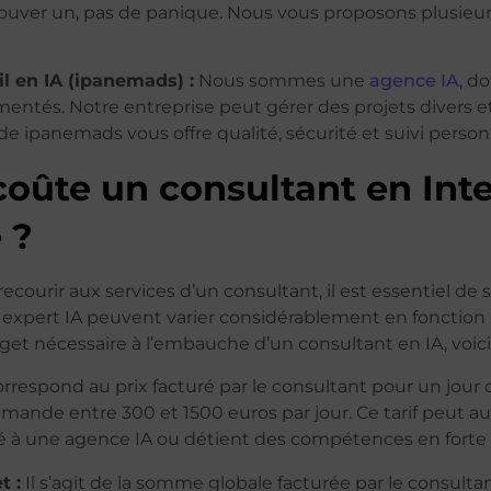
rouver un, pas de panique. Nous vous proposons plusieur
l en IA (ipanemads) :
Nous sommes une
agence IA
, d
mentés. Notre entreprise peut gérer des projets divers 
 de ipanemads vous offre qualité, sécurité et suivi perso
oûte un consultant en Inte
e ?
ecourir aux services d’un consultant, il est essentiel de
un expert IA peuvent varier considérablement en fonction 
dget nécessaire à l’embauche d’un consultant en IA, voici
rrespond au prix facturé par le consultant pour un jour 
mande entre 300 et 1500 euros par jour. Ce tarif peut a
ilié à une agence IA ou détient des compétences en fort
t :
Il s’agit de la somme globale facturée par le consultan