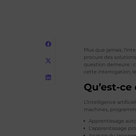
Plus que jamais, l’int
procure des solution
question demeure : co
cette interrogation, l
Qu’est-ce q
L’intelligence artifi
machines, programmes 
Apprentissage aut
L’apprentissage pro
Analyse du langage