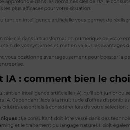
se approfondie dans les domaines clés de l’IA, le consul
s les plus efficaces pour votre situation.
ltant en intelligence artificielle vous permet de réalise
n rôle clé dans la transformation numérique de votre entre
u sein de vos systèmes et met en valeur les avantages de 
t vous positionne avantageusement pour booster la perf
entreprise.
 IA : comment bien le choi
tant en intelligence artificielle (IA), qu’il soit junior o
ts IA. Cependant, face à la multitude d’offres disponible
 critères essentiels à considérer lors de votre sélection :
niques :
Le consultant doit être versé dans des technolo
arning et le traitement du langage naturel. Il doit égale