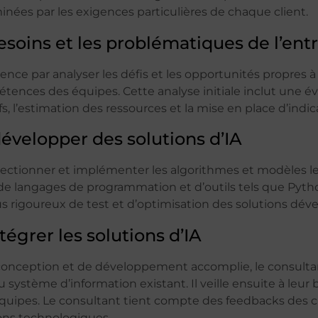
minées par les exigences particulières de chaque client.
esoins et les problématiques de l’ent
e par analyser les défis et les opportunités propres à l
tences des équipes. Cette analyse initiale inclut une éval
fs, l’estimation des ressources et la mise en place d’ind
évelopper des solutions d’IA
électionner et implémenter les algorithmes et modèles l
rt de langages de programmation et d’outils tels que Pytho
 rigoureux de test et d’optimisation des solutions dév
tégrer les solutions d’IA
 conception et de développement accomplie, le consultan
du système d’information existant. Il veille ensuite à le
équipes. Le consultant tient compte des feedbacks des cl
ions technologiques.