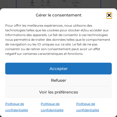
Gérer le consentement
Pour offrir les meilleures expériences, nous utilisons des
Puis,
Workflows
technologies telles que les cookies pour stocker et/ou accéder aux
informations des appareils. Le fait de consentir à ces technologies
opérationnels : CRM,
le set-up
nous permettra de traiter des données telles que le comportement
factures, support,
de navigation ou les ID uniques sur ce site. Le fait de ne pas
relances, reporting,
consentir ou de retirer son consentement peut avoir un effet
Lancer un
négatif sur certaines caractéristiques et fonctions.
onboarding.
agent IA
On vous livre des
Accepter
scénarios en
production, un
Refuser
dashboard de suivi,
et des procédures
Voir les préférences
SOP pour l’équipe si
besoin.
Politique de
Politique de
Politique de
confidentialité
confidentialité
confidentialité