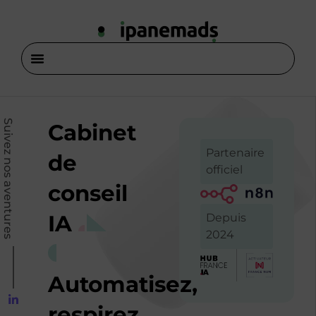
Suivez nos aventures
Cabinet
Partenaire
de
officiel
conseil
IA
Depuis
2024
Automatisez,
respirez,