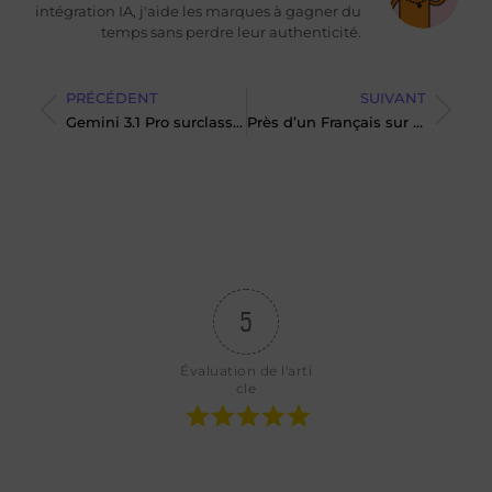
intégration IA, j'aide les marques à gagner du
temps sans perdre leur authenticité.
PRÉCÉDENT
SUIVANT
Gemini 3.1 Pro surclasse ses rivaux et accélère l’innovation dans l’IA
Près d’un Français sur deux a déjà réalisé un achat via une IA générative
5
Évaluation de l'arti
cle