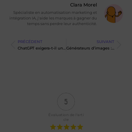
Clara Morel
Spécialiste en automatisation marketing et
intégration IA, j'aide les marques à gagner du
temps sans perdre leur authenticité.
PRÉCÉDENT
SUIVANT
ChatGPT exigera-t-il une pièce d’identité pour vérifier l’âge ?
Générateurs d’images : voici les plus performants en ce début d’année !
5
Évaluation de l'arti
cle