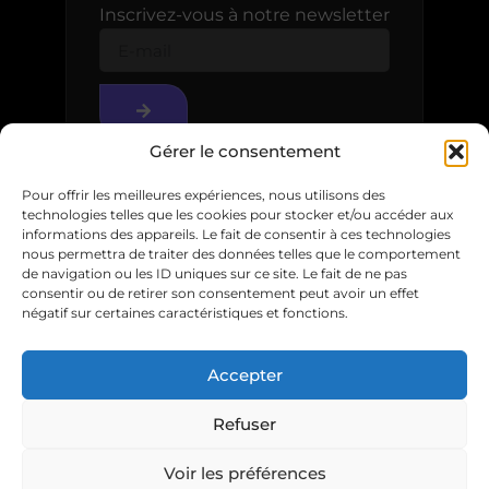
Inscrivez-vous à notre newsletter
Gérer le consentement
Pour offrir les meilleures expériences, nous utilisons des
technologies telles que les cookies pour stocker et/ou accéder aux
informations des appareils. Le fait de consentir à ces technologies
nous permettra de traiter des données telles que le comportement
de navigation ou les ID uniques sur ce site. Le fait de ne pas
consentir ou de retirer son consentement peut avoir un effet
négatif sur certaines caractéristiques et fonctions.
© 2025
Accepter
Mentions légales
Refuser
Voir les préférences