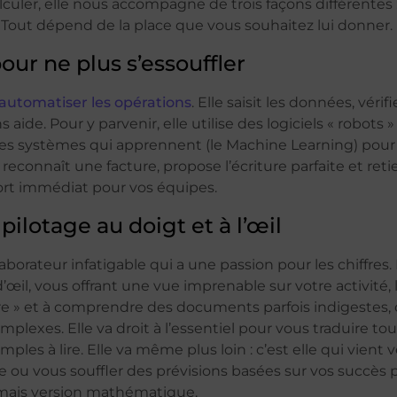
alculer, elle nous accompagne de trois façons différentes :
 Tout dépend de la place que vous souhaitez lui donner.
ur ne plus s’essouffler
automatiser les opérations
. Elle saisit les données, vérif
ide. Pour y parvenir, elle utilise des logiciels « robots 
des systèmes qui apprennent (le Machine Learning) pour 
reconnaît une facture, propose l’écriture parfaite et retie
ort immédiat pour vos équipes.
 pilotage au doigt et à l’œil
llaborateur infatigable qui a une passion pour les chiffres.
d’œil, vous offrant une vue imprenable sur votre activité, l
 lire » et à comprendre des documents parfois indigeste
plexes. Elle va droit à l’essentiel pour vous traduire to
mples à lire. Elle va même plus loin : c’est elle qui vient
e ou vous souffler des prévisions basées sur vos succès
, mais version mathématique.