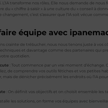
fi. L’IA transforme nos rôles. Elle nous demande de nous
re du « chiffre à saisir » à une culture du « conseil à do
ce changement, c’est s’assurer que l’IA soit vécue co
faire équipe avec ipanema
sans crainte de trébucher, nous nous tenons juste à vos c
echniques et davantage comme des partenaires qui pre
votre quotidien.
scute
: Tout commence par un vrai moment d’échange. O
ez, de comprendre vos outils fétiches et vos petites hab
r, mais de dénicher précisément les endroits où l’IA pourr
ute
: On définit vos objectifs et on choisit ensemble les
stalle les solutions, on forme vos équipes avec bienveill