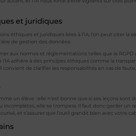
r autant, et l’IA nous force à être vigilants sur trois poin
ques et juridiques
s éthiques et juridiques liées à l’IA; l’on peut citer la séc
tière de gestion des données.
rmer aux normes et réglementations telles que le RGPD q
l’IA adhère à des principes éthiques comme la transparence,
 il convient de clarifier les responsabilités en cas de faut
s
me un élève : elle n’est bonne que si ses leçons sont de 
 incomplètes, elle se trompera. Il faut donc garder un œi
curisé, et s’assurer que l’outil grandit bien avec votre ca
ains