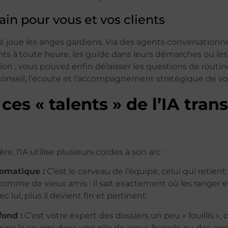
in pour vous et vos clients
té joue les anges gardiens. Via des agents conversationne
nts à toute heure, les guide dans leurs démarches ou les 
tion : vous pouvez enfin délaisser les questions de routin
e conseil, l’écoute et l’accompagnement stratégique de vo
s « talents » de l’IA trans
e, l’IA utilise plusieurs cordes à son arc :
omatique :
C’est le cerveau de l’équipe, celui qui retient 
comme de vieux amis : il sait exactement où les ranger e
ec lui, plus il devient fin et pertinent.
fond :
C’est votre expert des dossiers un peu « fouillis », 
vec le sourire dans une pile de reçus froissés ou des con