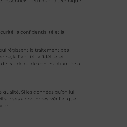
ts essentiels : l’éthique, la technique
urité, la confidentialité et la
ui régissent le traitement des
 la fiabilité, la fidélité, et
e, de fraude ou de contestation liée à
qualité. Si les données qu’on lui
l sur ses algorithmes, vérifier que
binet.